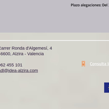
Plazo alegaciones: Del 
Carrer Ronda d'Algemesí, 4
6600, Alzira - Valencia
Consulta 
962 455 101
adl@idea-alzira.com