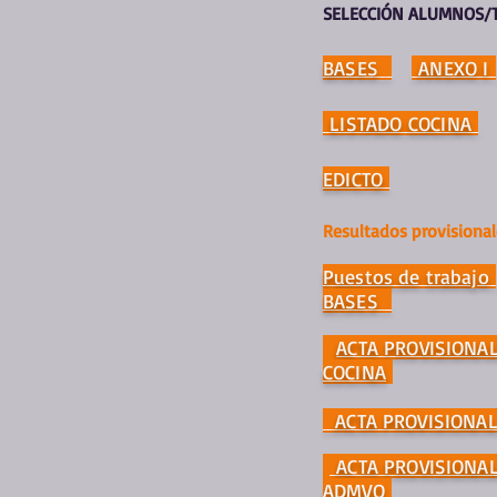
SELECCIÓN ALUMNOS/
BASES
ANEXO I
LISTADO COCINA
EDICTO
Resultados provisional
Puestos de trabajo
BASES
ACTA PROVISIONA
COCINA
ACTA PROVISIONAL
ACTA PROVISIONAL
ADMVO