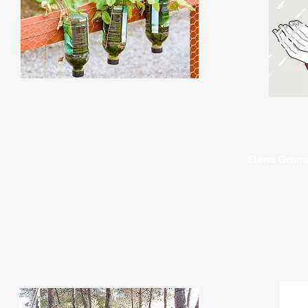
‘‘Creativitat a través del
reciclatge d'envasos, objectes
‘‘P
d'un sol ús
.’’
Elena Grom
Analía Soler
Disssabte a 
Divendres a les 19h