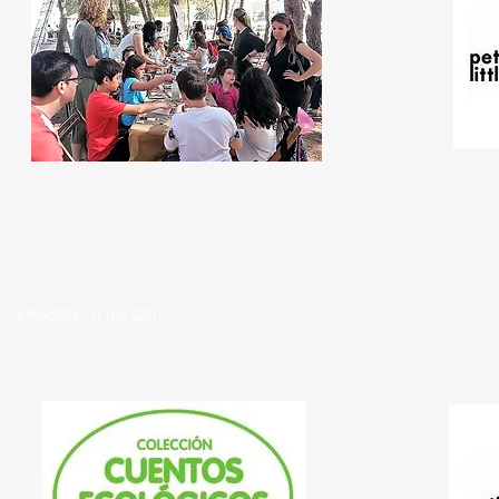
‘‘Conta
Històries
‘‘Invents solars’’
natura i d
AEIOLUZ
Laura Rayos
Dissabte a les 12h
Associació Pet
Dissabte a les 