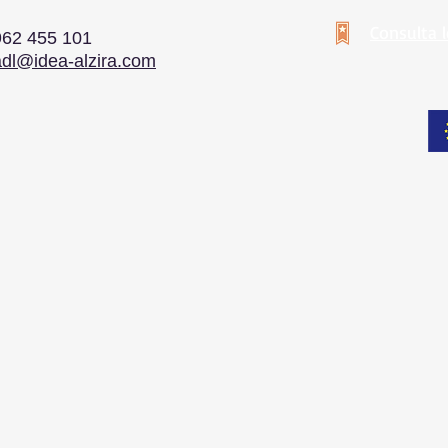
Consulta 
962 455 101
adl@idea-alzira.com