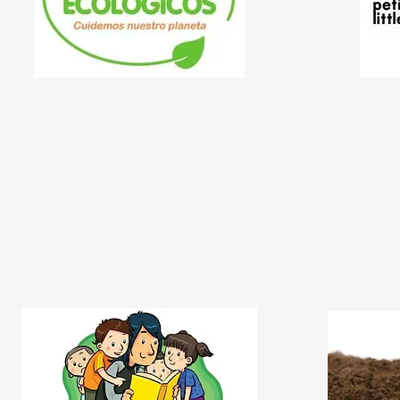
‘‘Fes el te
‘‘Míster Fem i Reciclasons'’
Marta Simeón, Cristina García i Rubén
Navarro
Laura Rayos
Associació Pet
Dissabte a les 18h
Dissabte a les