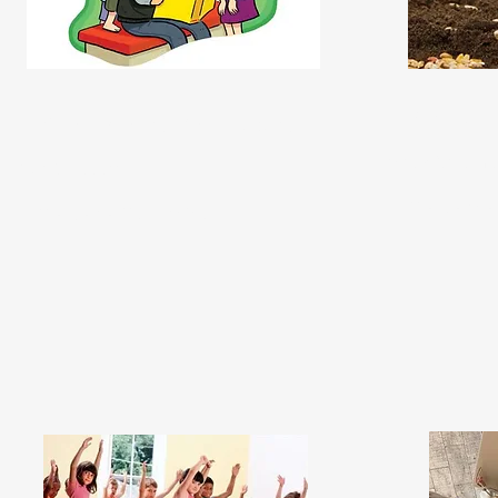
‘‘Sembrar 
Contacontes ‘‘Animalades'’
Grup Orígens
Adrià Navarro
Diumenge a les
Diumenge de 11:30h a 12:30h