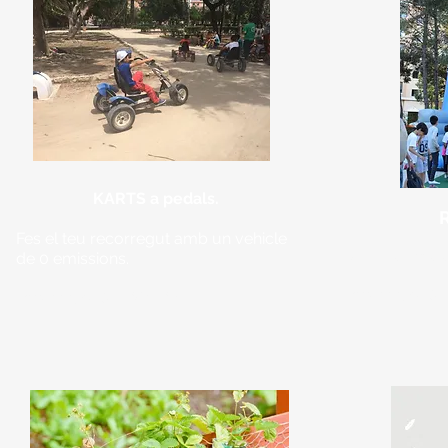
KARTS a pedals.
Fes el teu recorregut amb un vehicle
Aprén a escalar
de 0 emissions.
Durant tota la
Durant tota la BIOSFIRA.