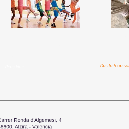
‘‘Disse
‘‘Dansa sabors del món.'’
Mai Hidalgo
Anna Mira
Dus la teua sa
Peus Nus
Diumenge a les 17h
Diumenge a le
Carrer Ronda d'Algemesí, 4
6600, Alzira - Valencia