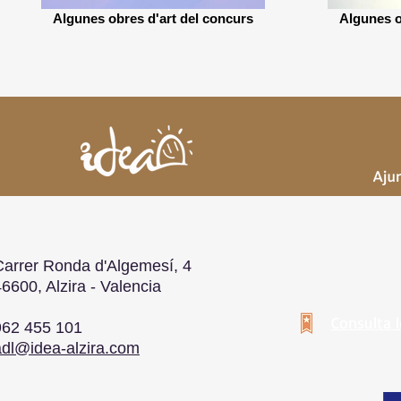
Algunes obres d'art del concurs
Algunes o
Carrer Ronda d'Algemesí, 4
6600, Alzira - Valencia
Consulta 
962 455 101
adl@idea-alzira.com