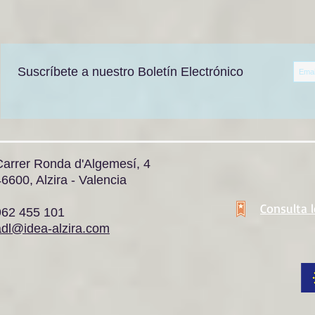
Suscríbete a nuestro Boletín Electrónico
Carrer Ronda d'Algemesí, 4
6600, Alzira - Valencia
Consulta 
962 455 101
adl@idea-alzira.com