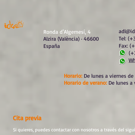
adl@id
Ronda d'Algemesí, 4
Tel: (+
Alzira (València) · 46600
Fax: (
España
(+34)
Wh
Horario:
De lunes a viernes de 
Horario de verano:
De lunes a 
Cita previa
Si quieres, puedes contactar con nosotros a través del sigu