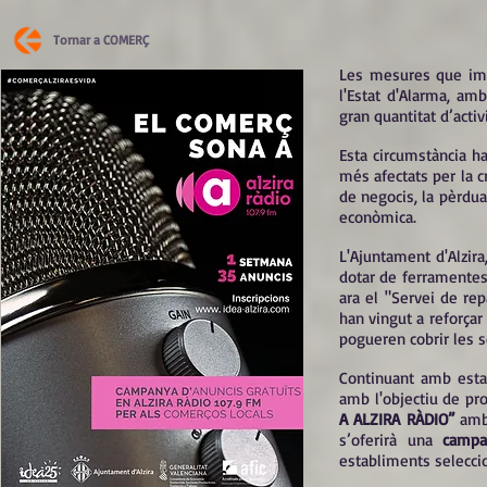
Tornar a COMERÇ
Les mesures que impl
l'Estat d'Alarma, am
gran quantitat d’acti
Esta circumstància h
més afectats per la 
de negocis, la pèrdua
econòmica.
L'Ajuntament d'Alzira
dotar de ferramentes 
ara el "Servei de re
han vingut a reforçar
pogueren cobrir les 
Continuant amb esta l
amb l'objectiu de pr
A ALZIRA RÀDIO”
amb 
s’oferirà una
campa
establiments selecci