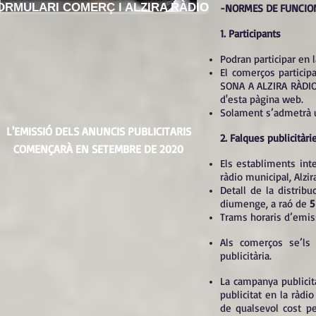
ORMULARI COMERÇ I ALZIRA RÀDIO
-NORMES DE FUNCIO
1. Participants
Podran participar en 
El comerços particip
SONA A ALZIRA RÀDIO”,
d'esta pàgina web.
Solament s’admetrà un
L'EMISSIÓ DELS ANUNCIS PUBLICITARIS
2. Falques publicitàri
COMENÇARÀ EN SETEMBRE DE 2020
Els establiments in
ràdio municipal, Alzir
Detall de la distrib
diumenge, a raó de
5
Trams horaris d’emiss
Als comerços se’ls
publicitària.
La campanya publicit
publicitat en la ràdi
de qualsevol cost p