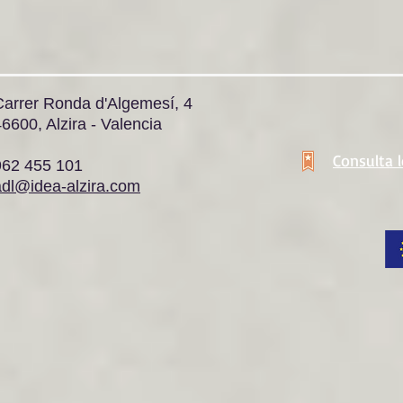
Carrer Ronda d'Algemesí, 4
6600, Alzira - Valencia
Consulta 
962 455 101
adl@idea-alzira.com