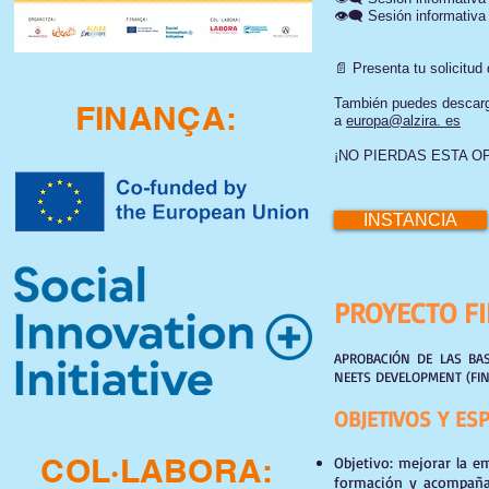
👁️‍🗨️ Sesión informativ
📄 Presenta tu solicitud
También puedes descargar
FINANÇA:
a
europa@alzira. es
¡NO PIERDAS ESTA O
INSTANCIA
PROYECTO F
APROBACIÓN DE LAS BAS
NEETS DEVELOPMENT (FIN
OBJETIVOS Y ES
COL·LABORA:
Objetivo: mejorar la e
formación y acompaña