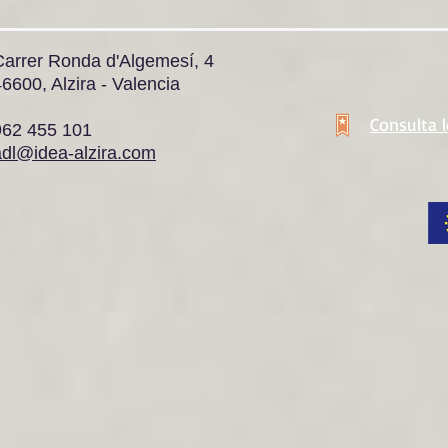
Carrer Ronda d'Algemesí, 4
6600, Alzira - Valencia
Consulta 
962 455 101
adl@idea-alzira.com