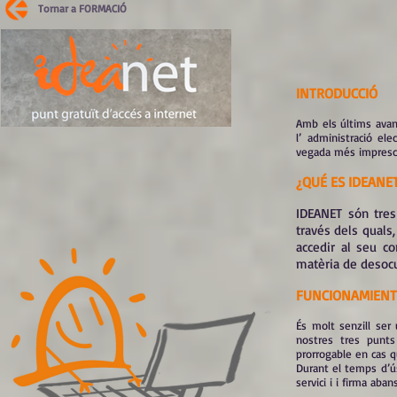
Tornar a FORMACIÓ
INTRODUCCIÓ
Amb els últims avanç
l’ administració ele
vegada més impresci
¿QUÉ ES IDEANE
IDEANET són tres 
través dels quals,
accedir al seu co
matèria de desocu
FUNCIONAMIENT
És molt senzill ser
nostres tres punts
prorrogable en cas q
Durant el temps d’ús
servici i
i firma abans