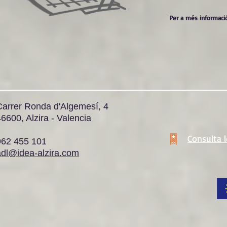
Per a més informació
Carrer Ronda d'Algemesí, 4
6600, Alzira - Valencia
Consulta 
962 455 101
adl@idea-alzira.com