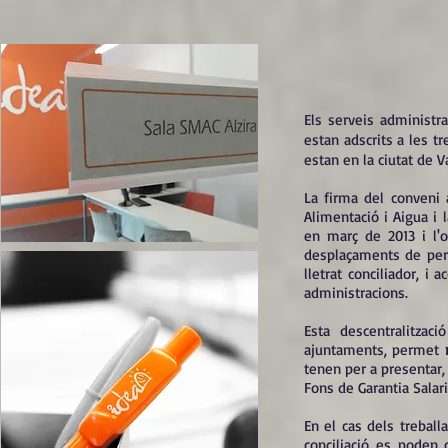
Els serveis administr
estan adscrits a les tr
estan en la ciutat de V
La firma del conveni a
Alimentació i Aigua i 
en març de 2013 i l'o
desplaçaments de pers
lletrat conciliador, i 
administracions.
Esta descentralitza
ajuntaments, permet
tenen per a presentar,
Fons de Garantia Salar
En el cas dels trebal
conciliació es poden 