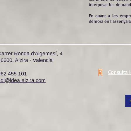
interposar les demandes
En quant a les empre
demora en l’assenyalam
Carrer Ronda d'Algemesí, 4
6600, Alzira - Valencia
Consulta 
962 455 101
adl@idea-alzira.com