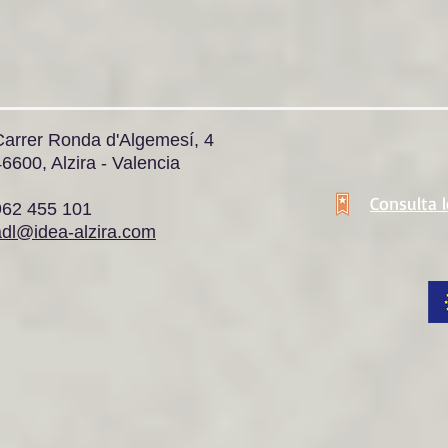
Carrer Ronda d'Algemesí, 4
6600, Alzira - Valencia
Consulta 
962 455 101
adl@idea-alzira.com