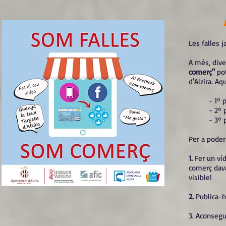
Les falles j
A més, dive
comerç"
pot
d'Alzira. Aq
- 1º 
- 2º 
- 3º 
Per a poder
1.
Fer un ví
comerç dava
visible!
2.
Publica-
3. Aconsegu