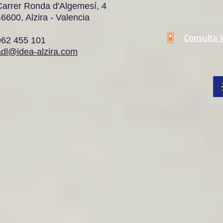
Carrer Ronda d'Algemesí, 4
6600, Alzira - Valencia
Consulta 
962 455 101
adl@idea-alzira.com