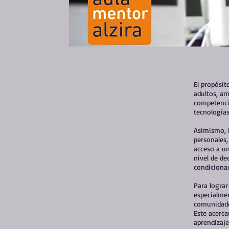
El propósit
adultos, am
competencia
tecnologías
Asimismo, b
personales,
acceso a un
nivel de de
condicionad
Para lograr
especialme
comunidades
Este acerc
aprendizaje