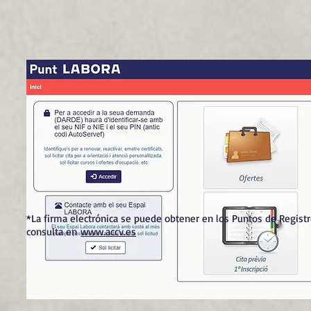
*La firma electrónica se puede obtener en los Puntos de Regist
consulta en
www.accv.es