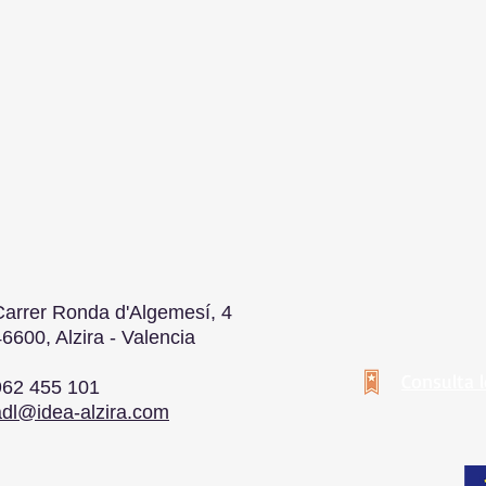
Carrer Ronda d'Algemesí, 4
6600, Alzira - Valencia
Consulta 
962 455 101
adl@idea-alzira.com