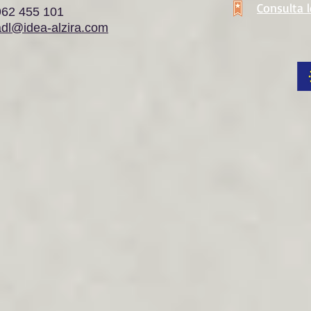
Consulta 
962 455 101
adl@idea-alzira.com