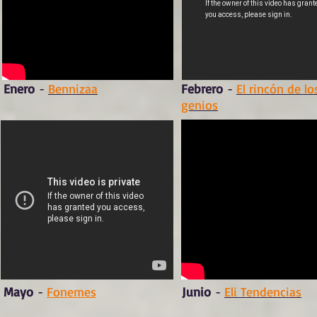
Enero
-
Bennizaa
Febrero
-
El rincón de lo
genios
Mayo
-
Fonemes
Junio
-
Eli Tendencias