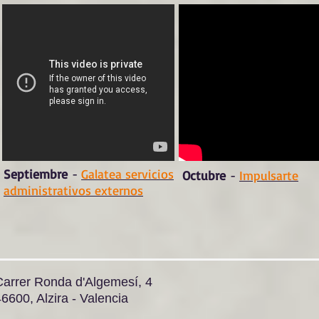
Septiembre
-
Galatea servicios
Octubre
-
Impulsarte
administrativos externos
Carrer Ronda d'Algemesí, 4
6600, Alzira - Valencia