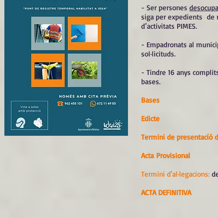
- Ser persones
desocupad
siga per expedients de r
d’activitats PIMES.
- Empadronats al municipi
sol·licituds.
- Tindre 16 anys complits
bases.
Bases
Edicte
Termini de presentacíó d
Acta Provisional
Termini d'al·legacions:
de
ACTA DEFINITIVA