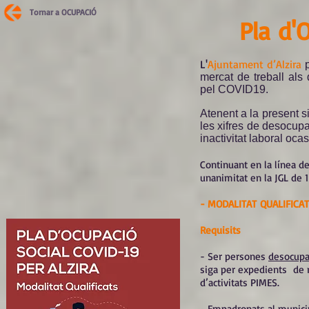
Tornar a OCUPACIÓ
Pla d'
L'
Ajuntament d’Alzira
p
mercat de treball als 
pel COVID19.
Atenent a la present s
les xifres de desocup
inactivitat laboral o
Continuant en la línea de
unanimitat en la JGL de 
- MODALITAT QUALIFICAT
Requisits
- Ser persones
desocupad
siga per expedients de r
d’activitats PIMES.
- Empadronats al municipi