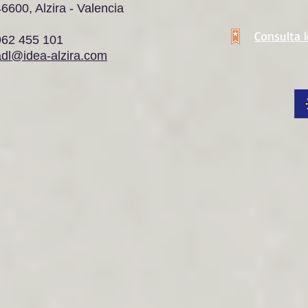
6600, Alzira - Valencia
Consulta 
962 455 101
adl@idea-alzira.com