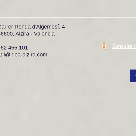
Carrer Ronda d'Algemesí, 4
6600, Alzira - Valencia
Consulta 
962 455 101
adl@idea-alzira.com