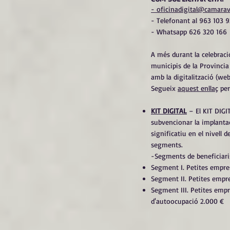
- oficinadigital@camara
- Telefonant al 963 103 
- Whatsapp 626 320 166
A més durant la celebraci
municipis de la Provincia
amb la digitalització (web
Segueix
aquest enllaç
per
KIT DIGITAL
– El KIT DIGI
subvencionar la implantac
significatiu en el nivell 
segments.
-Segments de beneficiari
Segment I. Petites empre
Segment II. Petites empr
Segment III. Petites emp
d'autoocupació 2.000 €