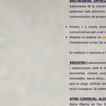
#NETWORKING EMPRES
valencianes de la comarca
empreses més pròximes de
contractacions de product
Primer, i a través d’u
comunicatives per a ser c
Després es realitza un
sp
d’entrevistes curtes, bis 
Es realitzen 2 sessions a 
#BIOSFIRA
Esdeveniment
i respectuosos amb el m
proximitat, comerç just
renovables, banca ètica… 
que es puga, utilitzar te
acció ciutadana. Se celeb
#FIRA COMERCIAL: ALZ
Alzira Oberta, en l’av.