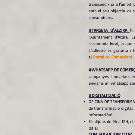
transcendix ja a l’àmbit l
amb el seu objectiu de s
consumidors.
#TARGETA D’ALZIRA
És
l’Ajuntament d’Alzira. 
l’economia local, ja que s
L’adhesió és gratuïta i 
al
Portal del Comerciant.
#WHATSAPP DE COMER
campanyes i novetats en
envia’ns un whatsapp am
#DIGITALITZACIÓ
OFICINA DE TRANSFORMACIÓ
de transformació digital. 
información!
Els dijous de 9h a 12H, e
ditial.
COM SOL·LICITAR CITA?