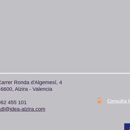
Carrer Ronda d'Algemesí, 4
6600, Alzira - Valencia
Consulta 
962 455 101
adl@idea-alzira.com