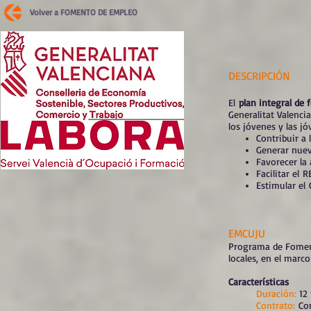
Volver a FOMENTO DE EMPLEO
DESCRIPCIÓN
El
plan integral de
Generalitat Valenci
los jóvenes y las jó
Contribuir 
Generar nue
Favorecer la
Facilitar el
Estimular el
EMCUJU
Programa de Fomen
locales, en el marco
Características
Duración:
12
Contrato:
Con