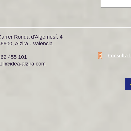
Carrer Ronda d'Algemesí, 4
6600, Alzira - Valencia
Consulta 
962 455 101
adl@idea-alzira.com