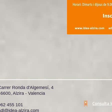
Carrer Ronda d'Algemesí, 4
6600, Alzira - Valencia
Consulta 
962 455 101
adl@idea-alzira.com