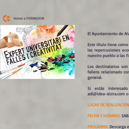
Volver a FORMACION
El Ayuntamiento de Alzi
Este título tiene como
las repercusiones eco
nuestro pueblo a las f
Los destinatarios son
fallero relacionado co
general.
Si estás interesad
adl@idea-alzira.com
o 
LUGAR DE REALIZACIÓN
FECHA Y HORARIO:
SABA
PROGRAMA:
Descarga 