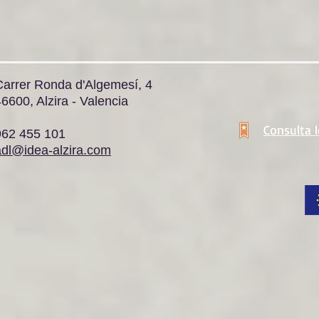
Carrer Ronda d'Algemesí, 4
6600, Alzira - Valencia
Consulta 
962 455 101
adl@idea-alzira.com