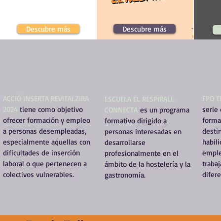
Descubre más
Descubre más
ACCIÓ INSERTA REVITALZIRA
FPO 
ESCUELA EL RESPIRALL
2024
tiene como objetivo
serie
CONNECTA
es un programa
ofrecer formación y empleo
forma
formativo dirigido a
a personas desempleadas,
desti
personas interesadas en
especialmente aquellas con
habili
desarrollarse
dificultades de inserción
emple
profesionalmente en el
laboral o que pertenecen a
traba
ámbito de la hostelería y la
colectivos vulnerables.
difer
gastronomía.