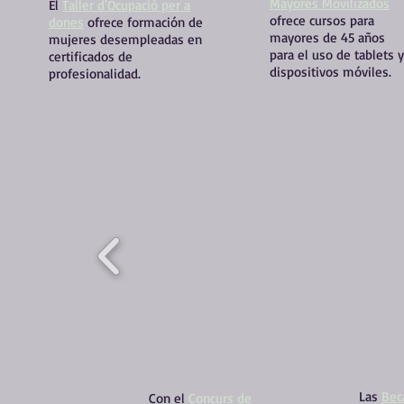
Mayores Movilizados
El
Taller d'Ocupació per a
ofrece cursos para
dones
ofrece formación de
mayores de 45 años
mujeres desempleadas en
para el uso de tablets y
certificados de
dispositivos móviles.
profesionalidad.
Las
Bec
Con el
Concurs de