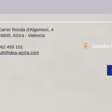
Carrer Ronda d'Algemesí, 4
6600, Alzira - Valencia
Consulta 
962 455 101
adl@idea-alzira.com