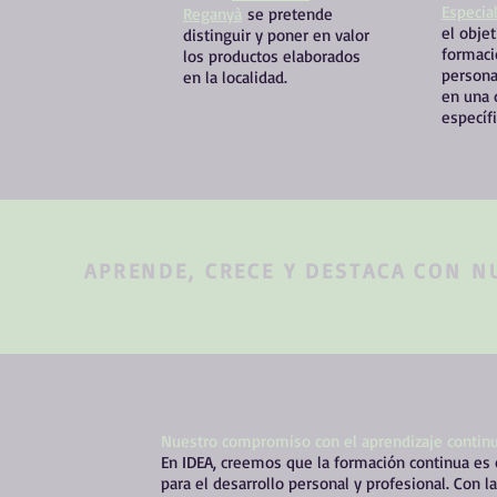
Especia
Reganyà
se pretende
el obje
distinguir y poner en valor
formaci
los productos elaborados
person
en la localidad.
en una 
específi
APRENDE, CRECE Y DESTACA CON N
Nuestro compromiso con el aprendizaje contin
En IDEA, creemos que la formación continua es 
para el desarrollo personal y profesional. Con la