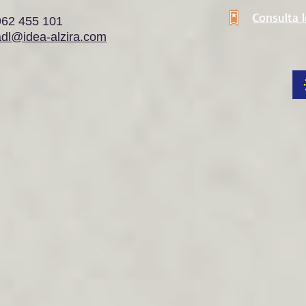
Consulta 
962 455 101
adl@idea-alzira.com