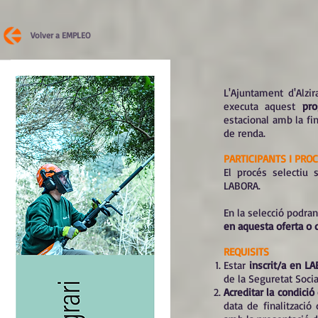
Volver a EMPLEO
L'Ajuntament d'Alzir
executa aquest
pr
estacional amb la fi
de renda.
PARTICIPANTS I PRO
El procés selectiu 
LABORA.
En la selecció podran
en aquesta oferta o q
REQUISITS
Estar
inscrit/a en L
de la Seguretat Social
Acreditar la condició
data de finalització